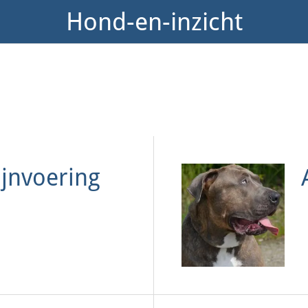
Hond-en-inzicht
ijnvoering