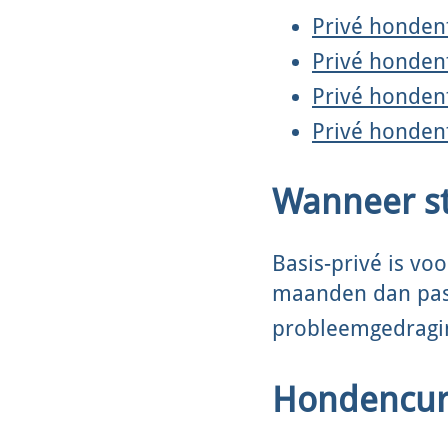
Privé honden
Privé hondent
Privé honden
Privé hondent
Wanneer st
Basis-privé is v
maanden dan pa
probleemgedragin
Hondencurs