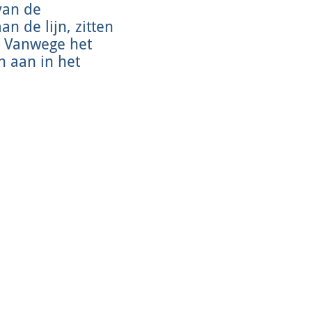
van de
n de lijn, zitten
t. Vanwege het
n aan in het