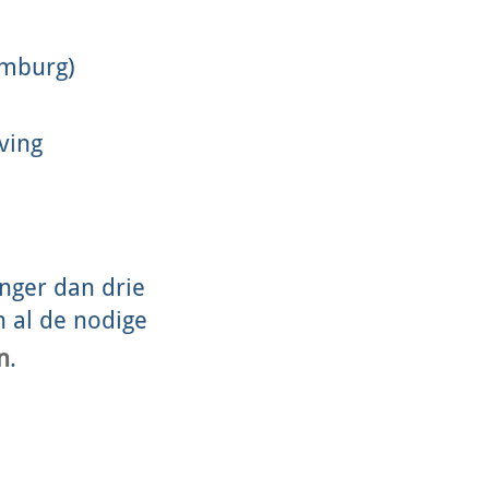
imburg)
ving
nger dan drie
h al de nodige
n
.