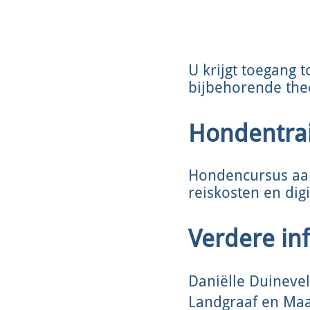
U krijgt toegang t
bijbehorende theo
Hondentrai
Hondencursus aan 
reiskosten en digi
Verdere in
Daniëlle Duinevel
Landgraaf en Maa