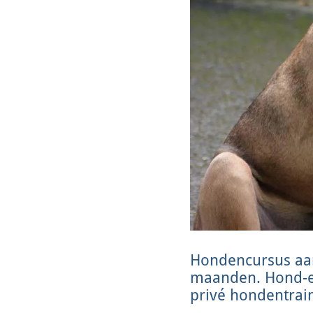
Hondencursus aan
maanden. Hond-en-
privé hondentraini