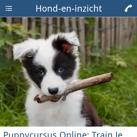
Hond-en-inzicht
Puppycursus Online: Train Je