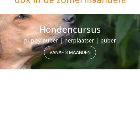
Hondencursus
puppy-puber | herplaatser | puber
VANAF 3 MAANDEN
Basiscursus
10
SEP.
Sittard
10 sep. - 17 sep.
Basiscursus
16