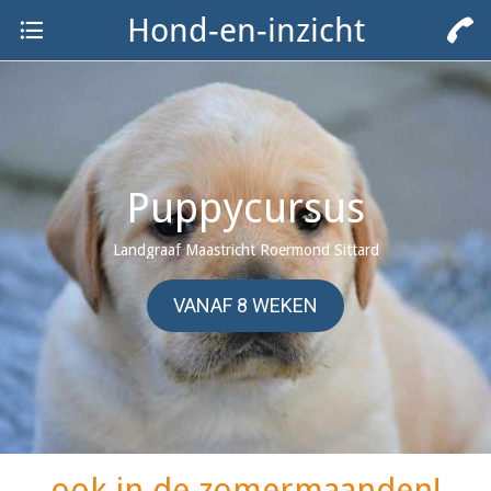
Hond-en-inzicht
Puppycursus
Landgraaf Maastricht Roermond Sittard
VANAF 8 WEKEN
ook in de zomermaanden!