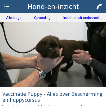
Hond-en-inzicht
Alle blogs
Opvoeding
Inzichten uit onderzoek
Vaccinatie Puppy - Alles over Bescherming
en Puppycursus