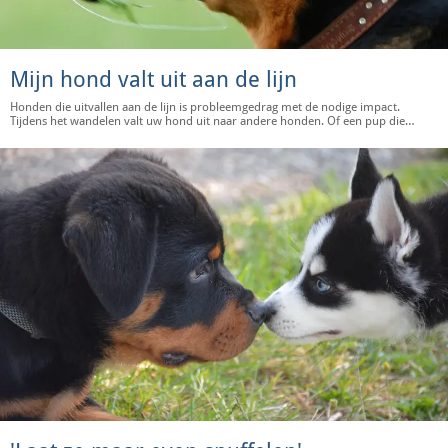
Mijn hond valt uit aan de lijn
Honden die uitvallen aan de lijn is probleemgedrag met de nodige impact.
Tijdens het wandelen valt uw hond uit naar andere honden. Of een pup die
uitvalt naar verkeer. Waar komt dat gedrag vandaan.?. En hoe moet je reageren
als je hond uitvalt?