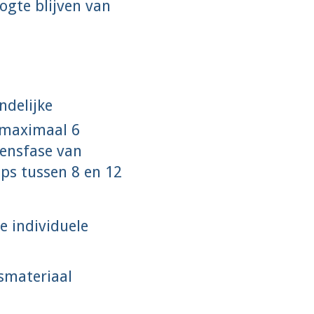
ogte blijven van
ndelijke
n maximaal 6
vensfase van
ups tussen 8 en 12
e individuele
esmateriaal