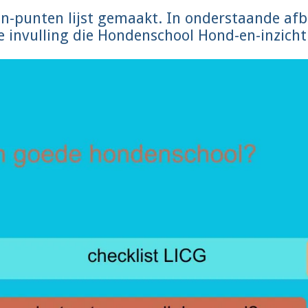
en-punten lijst gemaakt. In onderstaande afb
 invulling die Hondenschool Hond-en-inzicht