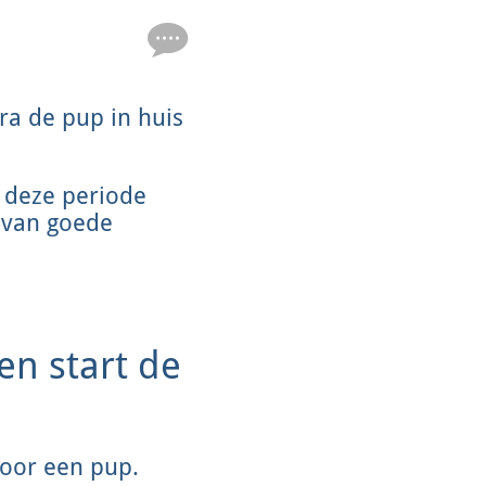
a de pup in huis
n deze periode
 van goede
n start de
voor een pup.