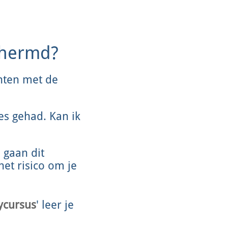
schermd?
hten met de
ies gehad. Kan ik
 gaan dit
het risico om je
ycursus
' leer je