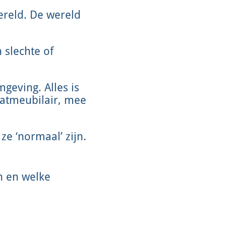
reld. De wereld
 slechte of
geving. Alles is
aatmeubilair, mee
e ‘normaal’ zijn.
n en welke