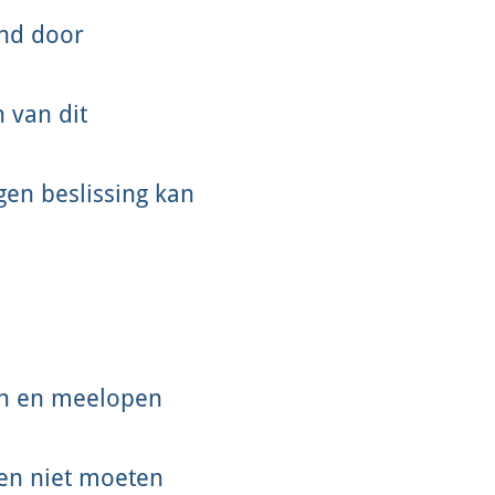
und door
 van dit
en beslissing kan
ten en meelopen
 en niet moeten