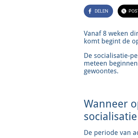
DELEN
POS
Vanaf 8 weken di
komt begint de op
De socialisatie-p
meteen beginnen 
gewoontes.
Wanneer op
socialisatie
De periode van ac