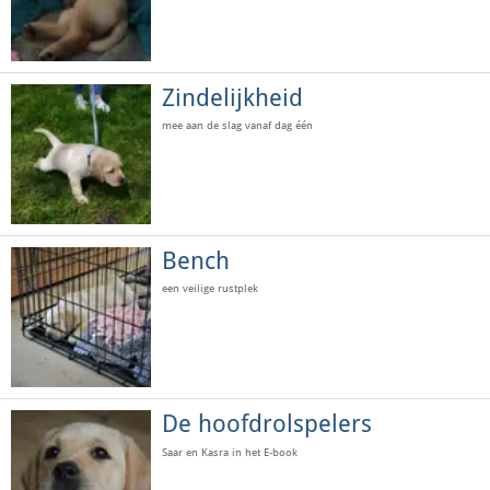
Zindelijkheid
mee aan de slag vanaf dag één
Bench
een veilige rustplek
De hoofdrolspelers
Saar en Kasra in het E-book